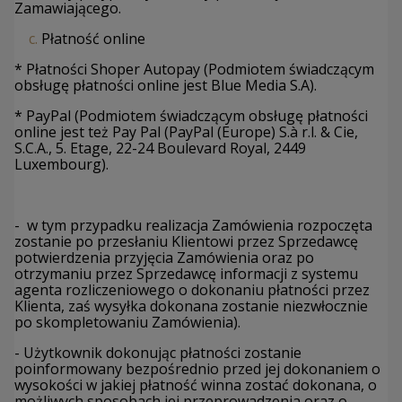
Zamawiającego.
c.
Płatność online
* Płatności Shoper Autopay (Podmiotem świadczącym
obsługę płatności online jest Blue Media S.A).
* PayPal (Podmiotem świadczącym obsługę płatności
online jest też Pay Pal (PayPal (Europe) S.à r.l. & Cie,
S.C.A., 5. Etage, 22-24 Boulevard Royal, 2449
Luxembourg).
- w tym przypadku realizacja Zamówienia rozpoczęta
zostanie po przesłaniu Klientowi przez Sprzedawcę
potwierdzenia przyjęcia Zamówienia oraz po
otrzymaniu przez Sprzedawcę informacji z systemu
agenta rozliczeniowego o dokonaniu płatności przez
Klienta, zaś wysyłka dokonana zostanie niezwłocznie
po skompletowaniu Zamówienia).
- Użytkownik dokonując płatności zostanie
poinformowany bezpośrednio przed jej dokonaniem o
wysokości w jakiej płatność winna zostać dokonana, o
możliwych sposobach jej przeprowadzenia oraz o