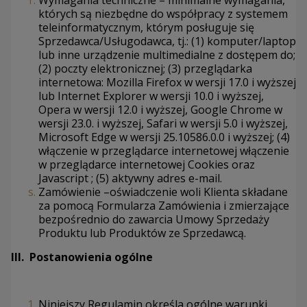
Wymagania techniczne – minimalne wymagania,
których są niezbędne do współpracy z systemem
teleinformatycznym, którym posługuje się
Sprzedawca/Usługodawca, tj.: (1) komputer/laptop
lub inne urządzenie multimedialne z dostępem do;
(2) poczty elektronicznej; (3) przeglądarka
internetowa: Mozilla Firefox w wersji 17.0 i wyższej
lub Internet Explorer w wersji 10.0 i wyższej,
Opera w wersji 12.0 i wyższej, Google Chrome w
wersji 23.0. i wyższej, Safari w wersji 5.0 i wyższej,
Microsoft Edge w wersji 25.10586.0.0 i wyższej; (4)
włączenie w przeglądarce internetowej włączenie
w przeglądarce internetowej Cookies oraz
Javascript ; (5) aktywny adres e-mail.
Zamówienie –oświadczenie woli Klienta składane
za pomocą Formularza Zamówienia i zmierzające
bezpośrednio do zawarcia Umowy Sprzedaży
Produktu lub Produktów ze Sprzedawcą.
III.
Postanowienia ogólne
Niniejszy Regulamin określa ogólne warunki,