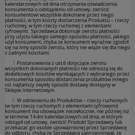
kalendarzowych od dnia otrzymania oświadczenia
konsumenta o odstąpieniu od umowy, zwrócić
konsumentowi wszystkie dokonane przez niego
płatności, w tym koszty dostarczenia Produktu – rzeczy
ruchomej, w tym rzeczy ruchomej z elementami
cyfrowymi. Sprzedawca dokonuje zwrotu płatności
przy użyciu takiego samego sposobu płatności, jakiego
użył konsument, chyba że konsument wyraźnie zgodził
się na inny sposób zwrotu, który nie wiąże się dla niego
z żadnymi kosztami.
7.
Postanowienia z ust.6 dotyczące zwrotu
wszystkich dokonanych płatności nie odnoszą się do
dodatkowych kosztów wynikających z wybranego przez
konsumenta sposobu dostarczenia produktów innego
niż najtańszy zwykły sposób dostawy dostępny w
Sklepie Internetowym.
8.
W odniesieniu do Produktów – rzeczy ruchomych
(w tym rzeczy ruchomych z elementami cyfrowymi)
konsument ma obowiązek niezwłocznie, nie później niż
w terminie 14 dni kalendarzowych od dnia, w którym
odstąpił od umowy, zwrócić Produkt Sprzedawcy lub
przekazać go osobie upoważnionej przez Sprzedawcę
do odbioru, chyba że Sprzedawca zaproponował, że