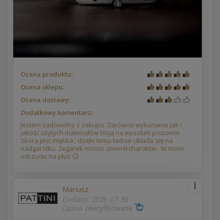
Ocena produktu:
Ocena sklepu:
Ocena dostawy:
Dodatkowy komentarz:
Jestem zadowolny z zakupu. Zarówno wykonanie jak i
jakość użytych materiałów stoją na wysokim poziomie.
Skóra jest miękka , dzięki temu ładnie układa się na
nadgarstku. Zegarek mocno zmienił charakter. W moim
odczuciu na plus 😏
Mariusz
Dodano: 2026-07-30
Opinia zweryfikowana