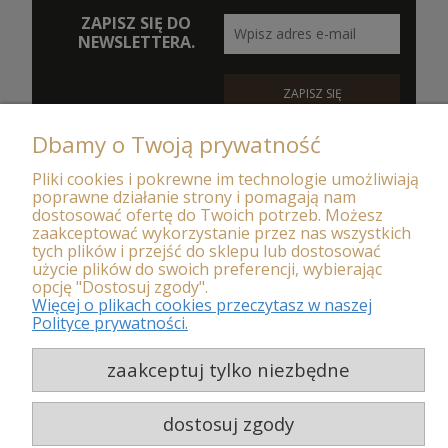
ZAPISZ SIĘ DO
NEWSLETTERA.
ZAPISZ SIĘ
FIRMA
Dbamy o Twoją prywatność
Pliki cookies i pokrewne im technologie umożliwiają
DOSTAWA I PŁATNOŚĆ
poprawne działanie strony i pomagają nam
dostosować ofertę do Twoich potrzeb. Możesz
zaakceptować wykorzystanie przez nas wszystkich
REGULAMINY
tych plików i przejść do sklepu lub dostosować
użycie plików do swoich preferencji, wybierając
MOJE KONTO
opcję "Dostosuj zgody".
Więcej o plikach cookies przeczytasz w naszej
Polityce prywatności.
© MAXSOTE 2019.
Wszystkie prawa zastrzeżone.
zaakceptuj tylko niezbędne
pokaż pełną wersję strony
dostosuj zgody