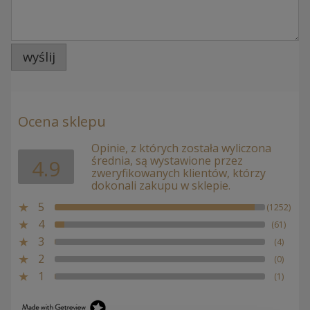
wyślij
Ocena sklepu
Opinie, z których została wyliczona
średnia, są wystawione przez
4.9
zweryfikowanych klientów, którzy
dokonali zakupu w sklepie.
5
(1252)
4
(61)
3
(4)
2
(0)
1
(1)